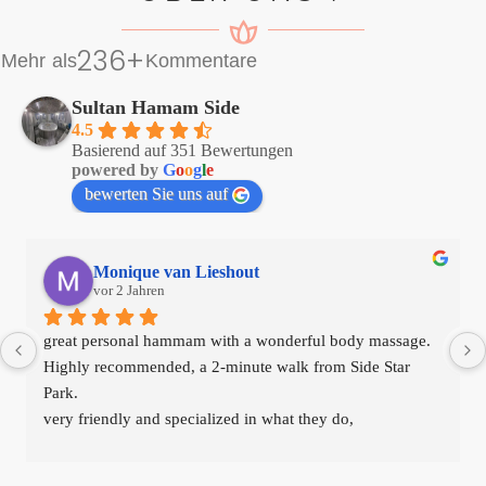
Mehr als
265
+
Kommentare
Sultan Hamam Side
4.5
Basierend auf 351 Bewertungen
powered by
G
o
o
g
l
e
bewerten Sie uns auf
Monique van Lieshout
vor 2 Jahren
great personal hammam with a wonderful body massage.
Highly recommended, a 2-minute walk from Side Star 
Park.
very friendly and specialized in what they do,