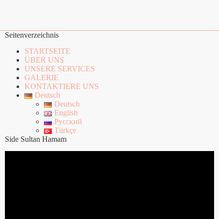
Seitenverzeichnis
STARTSEITE
ÜBER UNS
UNSERE SERVICES
GALERIE
KONTAKTIERE UNS
Deutsch
Deutsch
English
Русский
Türkçe
Side Sultan Hamam
Video-
Player